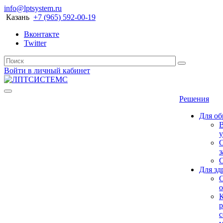
info@lptsystem.ru
Казань
+7 (965) 592-00-19
Вконтакте
Twitter
Войти в личный кабинет
Решения
Для об
у
С
з
Для зд
о
р
с