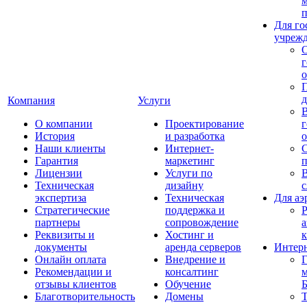
п
Для го
учреж
г
о
Компания
Услуги
О компании
Проектирование
г
История
и разработка
о
Наши клиенты
Интернет-
С
Гарантия
маркетинг
п
Лицензии
Услуги по
В
Техническая
дизайну
экспертиза
Техническая
Для аэ
Стратегические
поддержка и
Р
партнеры
сопровождение
а
Реквизиты и
Хостинг и
документы
аренда серверов
Интер
Онлайн оплата
Внедрение и
Г
Рекомендации и
консалтинг
м
отзывы клиентов
Обучение
Благотворительность
Домены
Т