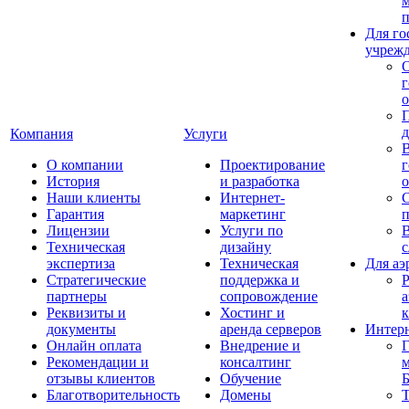
п
Для го
учреж
г
о
Компания
Услуги
О компании
Проектирование
г
История
и разработка
о
Наши клиенты
Интернет-
С
Гарантия
маркетинг
п
Лицензии
Услуги по
В
Техническая
дизайну
экспертиза
Техническая
Для аэ
Стратегические
поддержка и
Р
партнеры
сопровождение
а
Реквизиты и
Хостинг и
документы
аренда серверов
Интер
Онлайн оплата
Внедрение и
Г
Рекомендации и
консалтинг
м
отзывы клиентов
Обучение
Благотворительность
Домены
Т