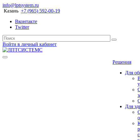
info@lptsystem.ru
Казань
+7 (965) 592-00-19
Вконтакте
Twitter
Войти в личный кабинет
Решения
Для об
у
С
з
Для зд
о
р
с